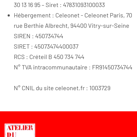
30 13 16 95 – Siret : 47831093100033
Hébergement : Celeonet - Celeonet Paris, 70
rue Berthie Albrecht, 94400 Vitry-sur-Seine
SIREN : 450734744
SIRET : 45073474400037
RCS : Créteil B 450 734 744
N° TVA intracommunautaire : FR91450734744
N° CNIL du site celeonet.fr : 1003729