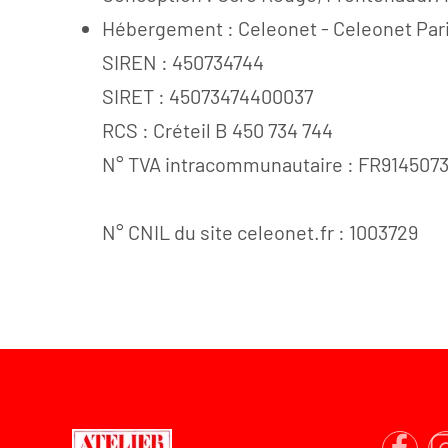
Hébergement : Celeonet - Celeonet Paris
SIREN : 450734744
SIRET : 45073474400037
RCS : Créteil B 450 734 744
N° TVA intracommunautaire : FR914507
N° CNIL du site celeonet.fr : 1003729