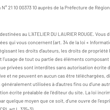
n N° 21 10 00373 10 auprès de la Préfecture de Ré
 destinées au L’ATELIER DU LAURIER ROUGE. Vous dis
es qui vous concernent (art. 34 de la loi « Informati
sant les droits d’auteurs, les droits de propriété li
n et l’usage de tout ou partie des éléments composa
e privées sont interdites sans autorisation écrite de
usive et ne peuvent en aucun cas être téléchargées, d
s généralement utilisées à d’autres fins ou d’une a
n écrite préalable de l’éditeur du site. La loi incri
ar quelque moyen que ce soit, d’une ouvre de l’esprit 
CPI, art L.335-3).